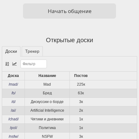
Начать общение
Открытые доски
Доски
Трекер
Доска
Название
Постов
/mad/
Mad
225к
/b/
Бред
63к
/d/
Дискуссии о борде
3к
/ai/
Artificial Intelligence
2к
/chad/
Чятики и дневники
1к
/pol/
Политика
1к
/nsfw/
NSFW
3к